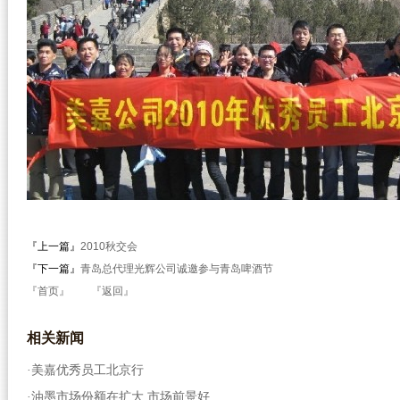
『上一篇』
2010秋交会
『下一篇』
青岛总代理光辉公司诚邀参与青岛啤酒节
『首页』
『返回』
相关
新闻
美嘉优秀员工北京行
·
油墨市场份额在扩大 市场前景好
·