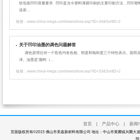
软包装凹印质量要求 凹印是当今塑料薄膜印刷的主要印刷方法，凹印塑料
误差…
链接：www.china-mega.com/newsshow.asp?ID=34&SortID=2
关于凹印油墨的调色问题解答
调色原理任何一个彩色均有色相、明度和饱和度三个特性表示。因而在
泽。油墨是“颜料（…
链接：www.china-mega.com/newsshow.asp?ID=33&SortID=2
首页
|
产品中心
|
新闻
页面版权所有©2015 佛山市美嘉新材料有限公司 地址：中山市黄圃镇兴圃大道西111
技