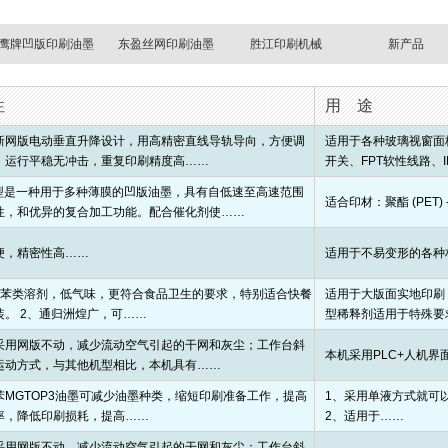
鹰牌凹版印刷油墨
东盈丝网印刷油墨
胜江印刷机械
新产品
性
用 途
新网版电动垂直升降设计，用高精密直线导轨导向，方便调
适用于各种玻璃视窗面板
，运行平稳无冲击，重复印刷精度高……
开关、FPT软性线路、
3型是一种用于多种薄膜的凹版油墨，具有自低速至高速范围
适合印材：聚酯 (PET) ---
性，和优异的复合加工功能。配合催化剂使……
便，精密性高……
适用于不易变形的各种
含苯类溶剂，低气味，更符合食品卫生的要求，特别适合快餐
适用于大版面实地印刷
装。 2、通归洲煌广，可……
型稀释剂适用于特殊要
采用网版不动，减少流动空气引起的干网和灰尘；工作台斜
本机采用PLC+人机界
运动方式，与其他机型相比，本机具有……
苯MGTOP3油墨可减少油墨种类，缩短印刷准备工作，提高
1、采用单液方式就可
率，降低印刷损耗，提高……
2、适用于……
采用网版不动，减少流动空气引起的干网和灰尘；工作台斜