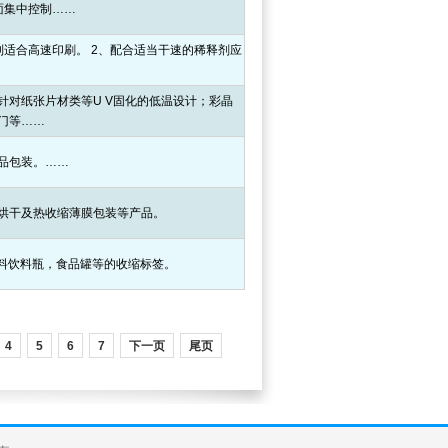
面集中控制……
别适合高速印刷。 2、配合适当干速的稀释剂应
针对纸张片材类等U V固化的低温设计；彩晶
门等……
品包装。……
烘干及热收缩薄膜包装等产品。
塑料饮料瓶，食品罐等的收缩标签。
4
5
6
7
下一页
尾页