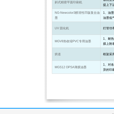
斜式精密平面印刷机
提上下
NG-Newcolor3醇溶性凹版复合油
1、油
墨
油墨低
UV 固化机
灯管功
1、耐
MGV8热收缩PVC专用油墨
膜上附
烘道
框架采
1、对各
MGS12 OPSA薄膜油墨
异的印