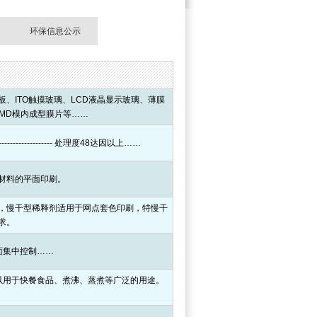
环保信息公示
、ITO触摸玻璃、LCD液晶显示玻璃、薄膜
IMD模内成型膜片等……
---------------- 处理度48达因以上……
材料的平面印刷。
，慢干型稀释剂适用于网点套色印刷，特慢干
求。
面集中控制……
以用于快餐食品、煮沸、蒸煮等广泛的用途。