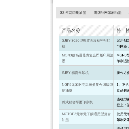
SSI丝网印刷油墨
鹰牌丝网印刷油墨
产品名称
特
SJBY-3020型视窗面板精密丝印
采用创
机
节网距
MGN3耐高温蒸煮复合凹版印刷油
MGN
墨
印刷适
SJBY 精密丝印机
操作方
NGP5无苯耐高温蒸煮复合凹版印
1、不
刷油墨
食品包
该机型
斜式精密平面印刷机
提上下
MGTOP3无苯无丁酮通用型复合
使用无
油墨
印刷效
该机型