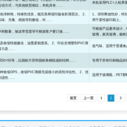
本机采用PLC+人机界
运动方式，与其他机型相比，本机具有……
墨色泽鲜艳，转移性优良，能完美再现印版各阶调层次。 2、
1、溶剂释放性好，特
气味、无毒、残留溶剂极低，对……
用于柔性版印刷上。
可根据产品要求设计，
率和数量，输送带宽度等可根据客户要订做……
玻璃，家具玻璃，橱柜
热及收缩性能极佳，油墨柔韧度高。 2、印在含增塑剂PVC薄
低气味、适用于普通食
着力及……
用50×50等，以国标方管和国标角钢组成的结构……
专用于所有印刷物品的
种收缩OPS，收缩PVC薄膜无或很小的溶剂冲击性。 2、优
适用于玻璃瓶，PET
刷适性……
首页
上一页
1
2
3