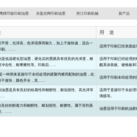
鹰牌凹版印刷油墨
东盈丝网印刷油墨
胜江印刷机械
新产品
性
用 途
面平滑，光泽高，色泽强厚而耐久，加上干燥快速，适合一
适用于印刷已经表面处理
印刷。……
系列是低温硬化型油墨，硬化后的墨膜具有优良的光泽度，耐
适用于印刷已经处理的P
耐冲击性，耐摩擦性等。印刷后……
酯系涂装板、镀铬板和
列是一种用来直接印于未经处理的硬聚丙烯而配制的油墨，此
适用于印刷未经处理的聚
但干速快，颜色齐全，其……
系列油墨是具有良好的粘着性和耐醇性﹑耐划痕性、高光泽等
适用于直接印于未处理
……
薄膜等。
有良好的附着力和耐醇性、耐划痕性、耐磨性。属于溶剂蒸
油墨适用于印刷机油胶
型。……