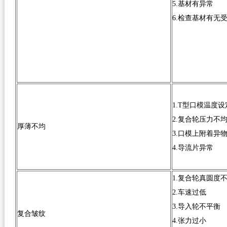
5.基材有异常
6.检查基材有无
1.T型口模温度
2.复合轮压力不
厚薄不均
3.口模上附着异
4.导流片异常
1.复合轮真圆度
2.车速过低
3.导入轮不平衡
复合皱纹
4.张力过小