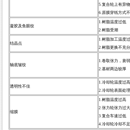
5.复合轮上有异
6.原膜穿纸方式
1.树脂温度过低
凝胶及鱼眼纹
2.树脂受潮
1.树脂加工温度
结晶点
2.树脂更换不充
1.卷取张力，衰
轴底皱纹
2.基材两边较厚
1.冷却轮温度过
透明性不佳
2.冷却轮表面处
1.树脂温度过高
2.张力轮张力过
缩膜
3.复合车速过低
4.冷却轮冷却不