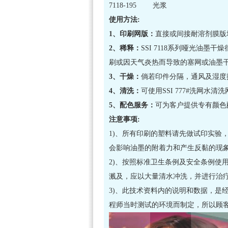
7118-195 光浆
使用方法:
1、印刷网版：
直接或间接耐溶剂膜版均
2、稀释：
SSI 7118系列哑光油墨
刷或因天气炎热而导致的塞网或油墨干燥
3、干燥：
倘若印件分隔，通风及湿度控
4、清洗：
可使用SSI 777#洗网水清
5、配色服务：
可为客户提供专有颜色
注意事项:
1)、所有印刷的塑料请先做试印实验
会影响油墨的附着力和产生反黏的现
2)、按照标准卫生条例及安全条例使
溅及，应以大量清水冲洗，并进行治
3)、此技术资料内的说明和数据，是
程师当时测试的环境而制定，所以顾