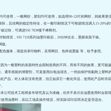
可使用，一般网纱，胶刮均可使用，如选用90-120T的网纱，则效果更
干燥很快，且丝网的稳定性特佳，在一般印刷情况下可根据情况调入15-20%的S
过快，可调进SSI 783#慢干稀释剂。
制得宜，SSI 7118系列油墨印刷后，20分钟左右，墨膜表面干燥。
洗网版。
配色服务，请提供承印物料，采用网目、色样或墨版 等，给予参照。
，因为一般塑料的表面特性会因制造商的不同，而有不同的效果，更可能
象。通常残留的增塑剂，可直接用白电油清洗，一些由保护纸黏附上塑料
用此产品，对人体应没有危害，但正如其它一般化学品，使用此产品时亦
疗。
经本公司技术工程师多年研究及认为准确，但并不表示在油墨使用时会获
客使用油墨时，应以工场及操作情况，经实际试印后而决定是否适合。