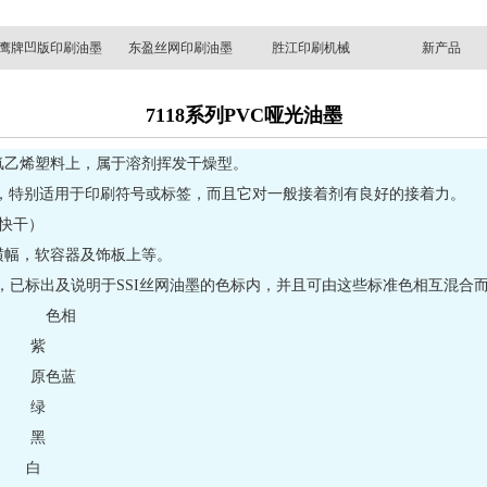
鹰牌凹版印刷油墨
东盈丝网印刷油墨
胜江印刷机械
新产品
7118系列PVC哑光油墨
氯乙烯塑料上，属于溶剂挥发干燥型。
，特别适用于印刷符号或标签，而且它对一般接着剂有良好的接着力。
＃（快干）
横幅，软容器及饰板上等。
，已标出及说明于SSI丝网油墨的色标内，并且可由这些标准色相互混合
 色相
-1 紫
3-1 原色蓝
-1 绿
-1 黑
-1 白