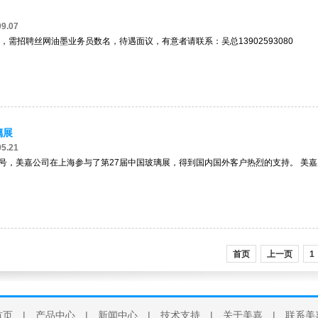
9.07
，需招聘丝网油墨业务员数名，待遇面议，有意者请联系：吴总13902593080
璃展
5.21
1~14号，美嘉公司在上海参与了第27届中国玻璃展，得到国内国外客户热烈的支持。 美
首页
上一页
1
首页
|
产品中心
|
新闻中心
|
技术支持
|
关于美嘉
|
联系美