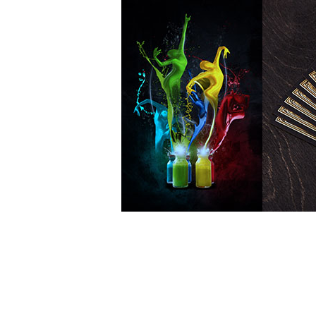
产品中心
行
Products Center
Industr